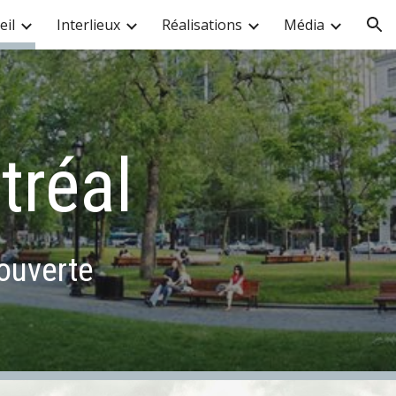
eil
Interlieux
Réalisations
Média
ion
tréal
 ouverte