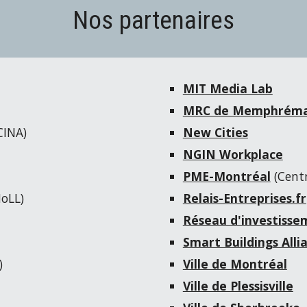
Nos partenaires
MIT Media Lab
MRC de Memphrém
CINA)
New Cities
NGIN Workplace
PME-Montréal
(Centr
oLL)
Relais-Entreprises.fr
Réseau d'investisse
Smart Buildings Alli
)
Ville de Montréal
Ville de Plessisville