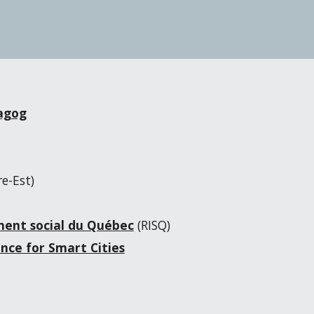
agog
e-Est)
ment social du Québec
(RISQ)
ance for Smart Cities